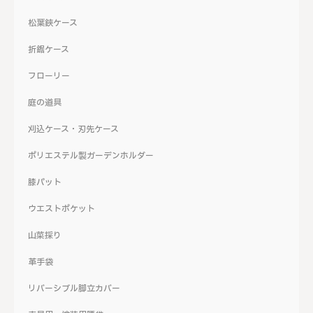
松葉鋏ケース
折鋸ケース
フローリー
庭の道具
刈込ケース・刃先ケース
ポリエステル製ガーデンホルダー
膝パット
ウエストポケット
山菜採り
革手袋
リバーシブル脚立カバー