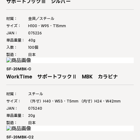
サポートフックⅢ シルバー
材質：
金具／スチール
サイズ：
H100・W95・T15mm
JAN：
075226
単品重量：
40g
入数：
100個
製造：
日本
SF-20MBK-C
WorkTime サポートフックⅡ MBK カラビナ
材質：
スチール
サイズ：
（外寸）H40・W53・T5mm （内寸）H24・W42mm
JAN：
075240
単品重量：
20g
製造：
日本
SF-20MBK-C2