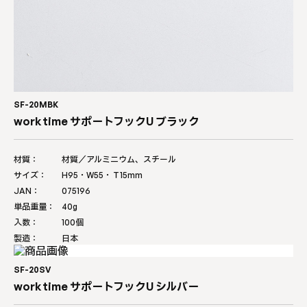
SF-20MBK
work time サポートフックU ブラック
材質：
材質／アルミニウム、スチール
サイズ：
H95・W55・Ｔ15mm
JAN：
075196
単品重量：
40g
入数：
100個
製造：
日本
SF-20SV
work time サポートフックU シルバー