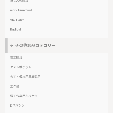
鳶さんの腰袋
work time tool
VICTORY
Radical
その他製品カテゴリー
電工腰袋
ダストポケット
大工・仮枠用具革製品
工作袋
電工作業用布バケツ
D型バケツ