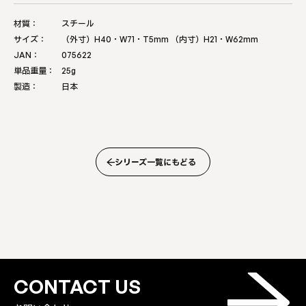
材質：
スチール
サイズ：
（外寸）H40・W71・T5mm （内寸）H21・W62mm
JAN：
075622
単品重量：
25g
製造：
日本
シリーズ一覧にもどる
CONTACT US