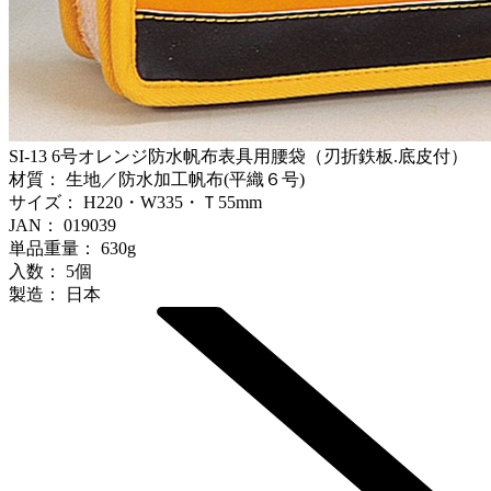
SI-13
6号オレンジ防水帆布表具用腰袋（刃折鉄板.底皮付）
材質：
生地／防水加工帆布(平織６号)
サイズ：
H220・W335・Ｔ55mm
JAN：
019039
単品重量：
630g
入数：
5個
製造：
日本