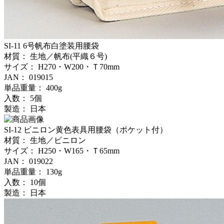
SI-11
6号帆布白塗装用腰袋
材質：
生地／帆布(平織６号)
サイズ：
H270・W200・Ｔ70mm
JAN：
019015
単品重量：
400g
入数：
5個
製造：
日本
SI-12
ビニロン黄色表具用腰袋（ポケット付）
材質：
生地／ビニロン
サイズ：
H250・W165・Ｔ65mm
JAN：
019022
単品重量：
130g
入数：
10個
製造：
日本