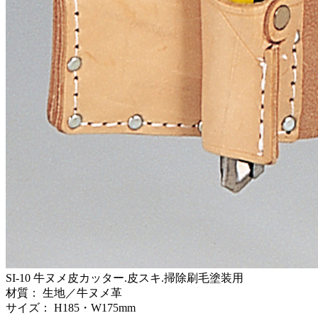
SI-10
牛ヌメ皮カッター.皮スキ.掃除刷毛塗装用
材質：
生地／牛ヌメ革
サイズ：
H185・W175mm